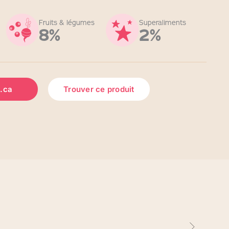
Fruits & légumes
Superaliments
8%
2%
.ca
Trouver ce produit